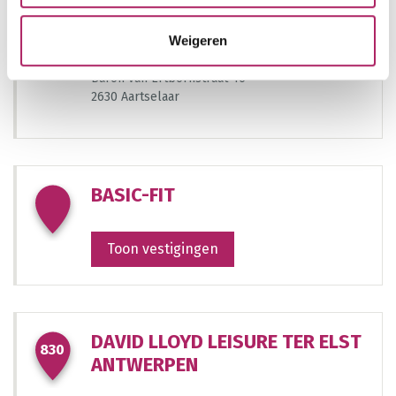
414
199
789
1247
1312
't AfslankHuys Aartselaar
1149
538
Weigeren
778
Baron van Ertbornstraat 46
2630 Aartselaar
BASIC-FIT
Toon vestigingen
DAVID LLOYD LEISURE TER ELST
830
ANTWERPEN