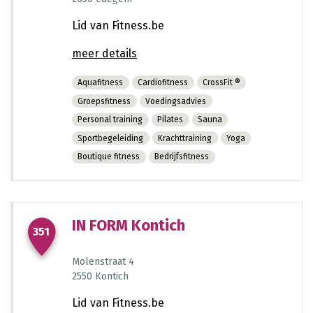
630
Lid van Fitness.be
meer details
Aquafitness
Cardiofitness
CrossFit ®
Groepsfitness
Voedingsadvies
Personal training
Pilates
Sauna
Sportbegeleiding
Krachttraining
Yoga
Boutique fitness
Bedrijfsfitness
1080
241
IN FORM Kontich
351
242
332
1143
1360
Molenstraat 4
2550 Kontich
Lid van Fitness.be