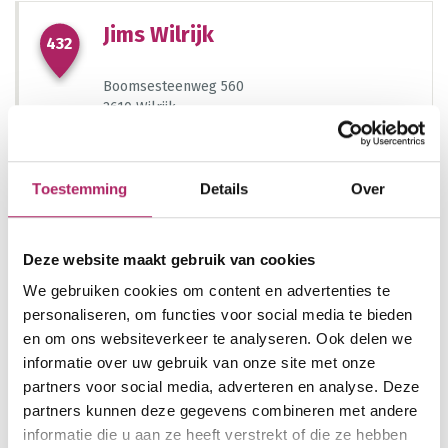
91
1058
Jims Wilrijk
432
829
Boomsesteenweg 560
2610 Wilrijk
13
Lid van Fitness.be
meer details
Toestemming
Details
Over
1442
Deze website maakt gebruik van cookies
We gebruiken cookies om content en advertenties te
LIONESS
441
1053
personaliseren, om functies voor social media te bieden
15
1319
en om ons websiteverkeer te analyseren. Ook delen we
Koningin Astridstraat 58
informatie over uw gebruik van onze site met onze
827
2550 Kontich
1540
partners voor social media, adverteren en analyse. Deze
Lid van Fitness.be
partners kunnen deze gegevens combineren met andere
informatie die u aan ze heeft verstrekt of die ze hebben