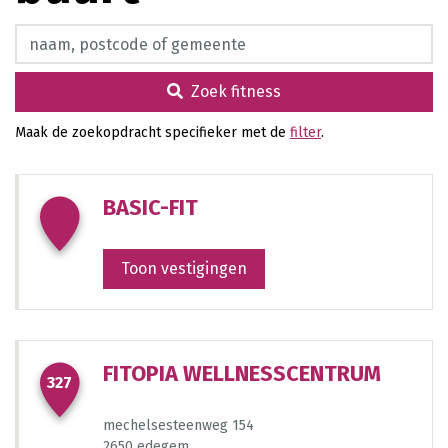
Zoek fitness
Zoek fitness
1099
1115
652
Maak de zoekopdracht specifieker met de
filter
.
918
1463
179
BASIC-FIT
40
1
1284
Toon vestigingen
971
1352
1
781
FITOPIA WELLNESSCENTRUM
327
mechelsesteenweg 154
2
2650 edegem