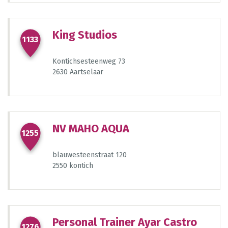
14
98
404
King Studios
1133
95
1439
Kontichsesteenweg 73
2630 Aartselaar
723
784
588
NV MAHO AQUA
1255
6
blauwesteenstraat 120
2550 kontich
Personal Trainer Ayar Castro
1276