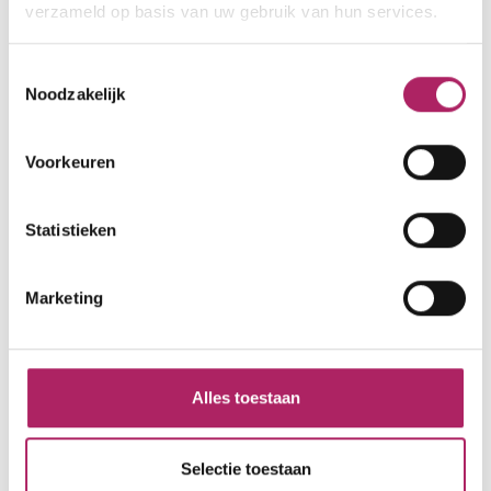
meer details
577
67
verzameld op basis van uw gebruik van hun services.
1393
Cardiofitness
Boutique fitness
Groepsfitness
47
816
1263
Toestemmingsselectie
Voedingsadvies
Krachttraining
Noodzakelijk
Voorkeuren
Tribe
525
Statistieken
Doelveldstraat 38
2650 Edegem
Marketing
Lid van Fitness.be
meer details
Krachttraining
Groepsfitness
Personal training
Alles toestaan
Voedingsadvies
Selectie toestaan