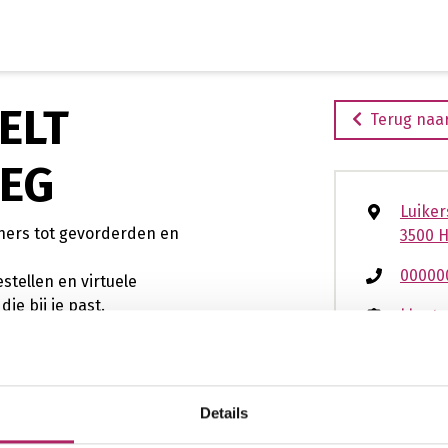
Ga
naar
de
inhoud
ELT
Terug naar
EG
Luiker
nners tot gevorderden en
3500 H
00000
stellen en virtuele
ie bij je past.
klante
 je meteen online in.
www.ba
be/fit
luiker
Details
089bd