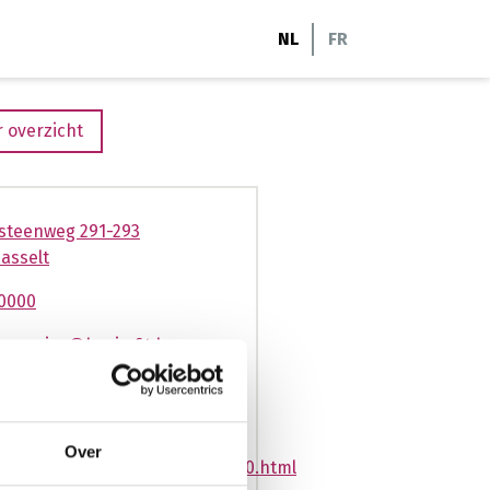
NL
FR
 overzicht
steenweg 291-293
asselt
0000
nservice@basic-fit.be
sic-fit.com/nl-
nessclub/basic-fit-hasselt-
steenweg-
Over
e845e2a424ca690162d5f7688b0.html