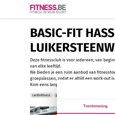
BASIC-FIT HASS
LUIKERSTEENW
Deze fitnessclub is voor iedereen; van begi
van elke leeftijd.
We bieden je een ruim aanbod van fitnesstoe
groepslessen, zodat er altijd een work-out is d
Kom eens langs en neem een kijkje, of schrijf
cardiofitness
personal training
krachttraining
Toestemming