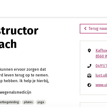
Ga
naar
de
inhoud
structor
Terug naar
oach
Kafho
8560 
0491/
 kunnen ervoor zorgen dat
erd leven terug op te nemen.
lust.u
 hebben. Ik help je hierbij,
www.ul
wegenalsmedicijn
ortbegeleiding
pilates
yoga