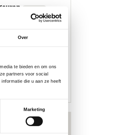
gsuren
nu gesloten
raak
unknown
Over
unknown
unknown
unknown
 media te bieden en om ons
unknown
ze partners voor social
unknown
nformatie die u aan ze heeft
unknown
Marketing