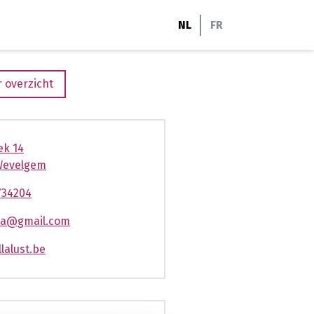
NL
FR
 overzicht
ek 14
Wevelgem
734204
lla@gmail.com
lalust.be