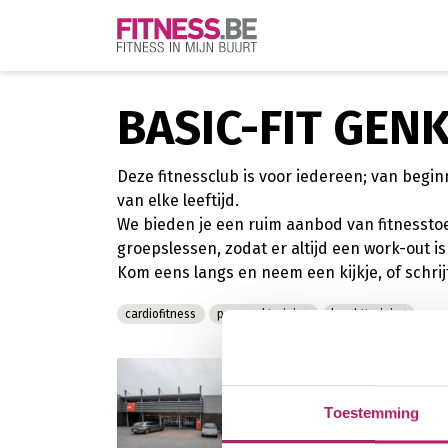
BASIC-FIT GENK
Deze fitnessclub is voor iedereen; van begi
van elke leeftijd.
We bieden je een ruim aanbod van fitnesstoe
groepslessen, zodat er altijd een work-out is d
Kom eens langs en neem een kijkje, of schrijf
cardiofitness
personal training
krachttraining
Toestemming