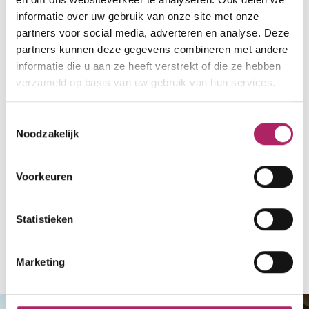
klantenservice@basic-fit.be
informatie over uw gebruik van onze site met onze
partners voor social media, adverteren en analyse. Deze
www.basic-fit.be
partners kunnen deze gegevens combineren met andere
informatie die u aan ze heeft verstrekt of die ze hebben
verzameld op basis van uw gebruik van hun services.
Laden
Toestemmingsselectie
Noodzakelijk
Voorkeuren
Statistieken
Terug naar overzicht
Marketing