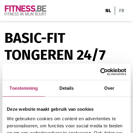
Ga
NL
FR
naar
de
inhoud
BASIC-FIT
TONGEREN 24/7
Deze club, studio, ... heeft nog geen beschrijving
toegevoegd
Toestemming
Details
Over
Bilzersteenweg 296B
Deze website maakt gebruik van cookies
3700 Tongeren
We gebruiken cookies om content en advertenties te
07022351
personaliseren, om functies voor social media te bieden
en om ons websiteverkeer te analyseren. Ook delen we