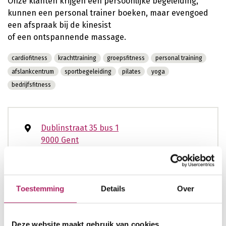
Onze klanten krijgen een persoonlijke begeleiding,
kunnen een personal trainer boeken, maar evengoed
een afspraak bij de kinesist
of een ontspannende massage.
cardiofitness
krachttraining
groepsfitness
personal training
afslankcentrum
sportbegeleiding
pilates
yoga
bedrijfsfitness
Dublinstraat 35 bus 1
9000 Gent
093943996
club@thwc.be
Toestemming
Details
Over
www.thehealthworkscompany.be
Deze website maakt gebruik van cookies