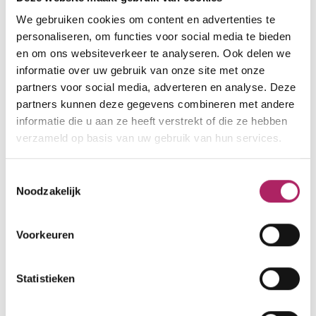
We gebruiken cookies om content en advertenties te
personaliseren, om functies voor social media te bieden
Openingsuren
nu open
en om ons websiteverkeer te analyseren. Ook delen we
informatie over uw gebruik van onze site met onze
ma
06:00 - 22:00
partners voor social media, adverteren en analyse. Deze
partners kunnen deze gegevens combineren met andere
di
06:00 - 22:00
informatie die u aan ze heeft verstrekt of die ze hebben
wo
06:00 - 22:00
verzameld op basis van uw gebruik van hun services.
do
06:00 - 22:00
Toestemmingsselectie
vr
06:00 - 22:00
Noodzakelijk
za
08:00 - 20:00
zo
08:00 - 20:00
Voorkeuren
Let op, de infobalie heeft andere openingsuren
dan het fitnesscentrum. Neem contact op met
Statistieken
het fitnesscentrum voor meer informatie.