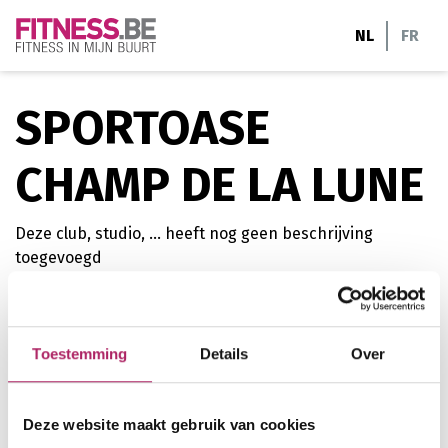
Ga
NL
FR
naar
de
inhoud
SPORTOASE
CHAMP DE LA LUNE
Deze club, studio, ... heeft nog geen beschrijving
toegevoegd
Toestemming
Details
Over
Rue d'Horrues 53 b
7090 Braine-le-Comte
067690020
Deze website maakt gebruik van cookies