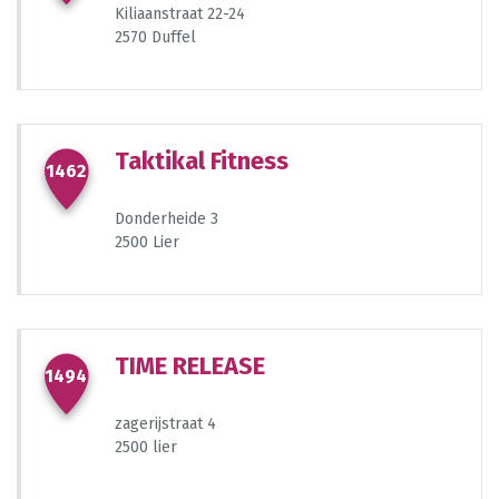
Kiliaanstraat 22-24
2570 Duffel
770
Taktikal Fitness
1462
767
Donderheide 3
96
410
190
189
2500 Lier
755
99
100
1439
TIME RELEASE
404
1494
zagerijstraat 4
95
1437
2500 lier