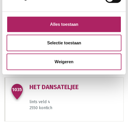
Toon vestigingen
807
Alles toestaan
FITFAKTOR
929
Selectie toestaan
Nijverheidsstraat 50
2570 Duffel
Weigeren
HET DANSATELJEE
1246
1035
lints veld 4
2550 kontich
817