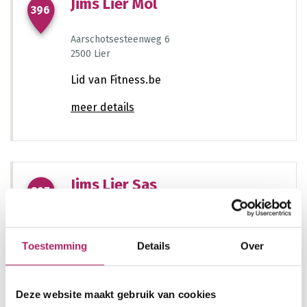
Jims Lier Mol
396
726
Aarschotsesteenweg 6
831
248
2500 Lier
Lid van Fitness.be
821
meer details
331
601
Jims Lier Sas
397
204
Mechelsesteenweg 380
1160
2500 Lier
Toestemming
Details
Over
Lid van Fitness.be
321
1321
meer details
Deze website maakt gebruik van cookies