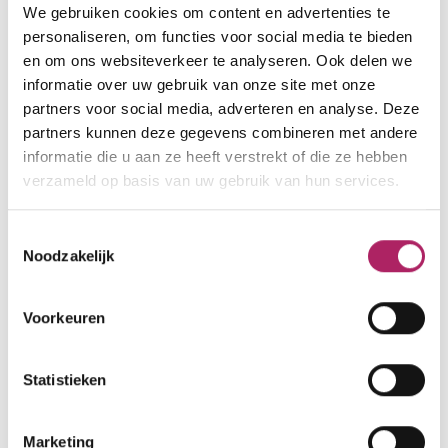
We gebruiken cookies om content en advertenties te
personaliseren, om functies voor social media te bieden
479
en om ons websiteverkeer te analyseren. Ook delen we
LIONESS
informatie over uw gebruik van onze site met onze
441
partners voor social media, adverteren en analyse. Deze
1019
partners kunnen deze gegevens combineren met andere
Koningin Astridstraat 58
1183
800
informatie die u aan ze heeft verstrekt of die ze hebben
2550 Kontich
818
210
verzameld op basis van uw gebruik van hun services.
Lid van Fitness.be
Toestemmingsselectie
meer details
Noodzakelijk
Cardiofitness
Boutique fitness
Groepsfitness
670
Voedingsadvies
Krachttraining
91
Voorkeuren
1129
Statistieken
BASIC-FIT
1
1247
Marketing