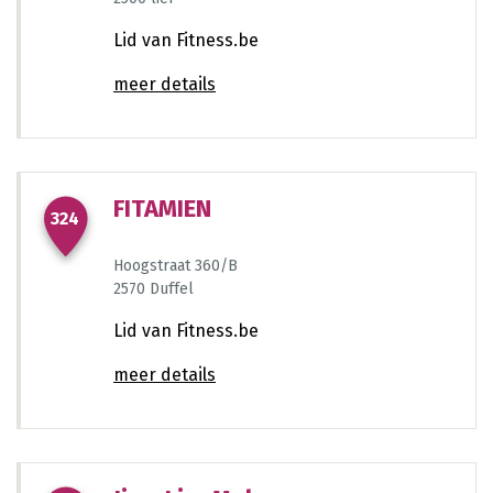
Lid van Fitness.be
385
meer details
873
241
FITAMIEN
1359
324
Hoogstraat 360/B
2570 Duffel
Lid van Fitness.be
678
1273
1385
1118
meer details
333
271
251
1239
284
721