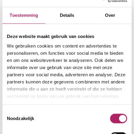
1080 sint-jans-molenbeek
Toestemming
Details
Over
Crossfit 6.5.8.
Deze website maakt gebruik van cookies
754
We gebruiken cookies om content en advertenties te
Chaussée de Bruxelles 397 b
personaliseren, om functies voor social media te bieden
1780 Wemmel
en om ons websiteverkeer te analyseren. Ook delen we
informatie over uw gebruik van onze site met onze
partners voor social media, adverteren en analyse. Deze
partners kunnen deze gegevens combineren met andere
CROSSFIT DANSAERT
informatie die u aan ze heeft verstrekt of die ze hebben
766
verzameld op basis van uw gebruik van hun services.
Rue Vandenbranden 1
1000 Bruxelles
Toestemmingsselectie
Noodzakelijk