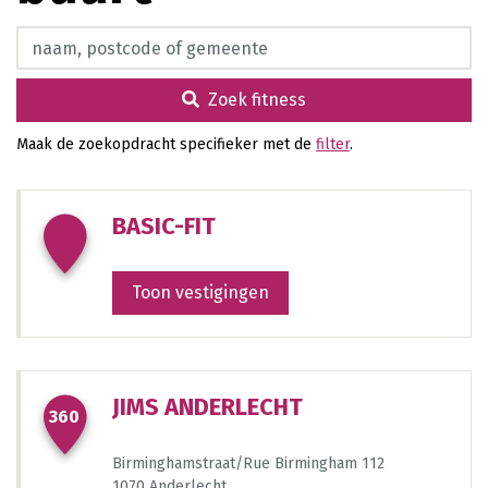
68
69
1153
1553
Zoek fitness
610
91
Zoek fitness
224
1058
1442
829
Maak de zoekopdracht specifieker met de
filter
.
1270
BASIC-FIT
Toon vestigingen
1440
JIMS ANDERLECHT
360
1053
15
1318
Birminghamstraat/Rue Birmingham 112
827
1070 Anderlecht