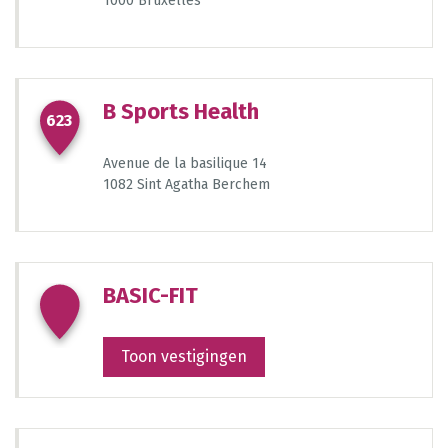
1000 Bruxelles
23
B Sports Health
623
Avenue de la basilique 14
1082 Sint Agatha Berchem
723
784
BASIC-FIT
Toon vestigingen