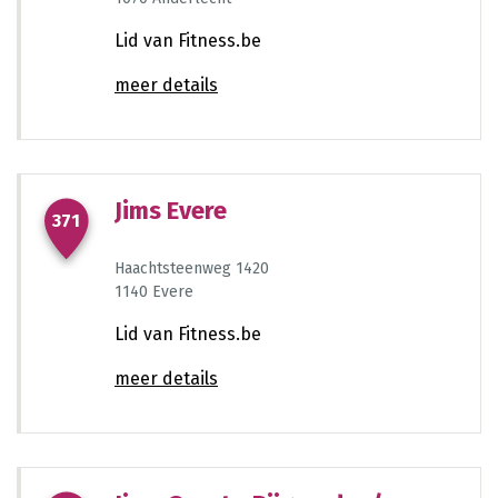
1538
Lid van Fitness.be
meer details
577
47
816
1262
245
Jims Evere
371
Haachtsteenweg 1420
1140 Evere
Lid van Fitness.be
meer details