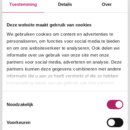
Toestemming
Details
Over
Rue de Limbourg 30/32
4800 Verviers
Deze website maakt gebruik van cookies
We gebruiken cookies om content en advertenties te
000000000
personaliseren, om functies voor social media te bieden
service.clientele@basic-fit.be
en om ons websiteverkeer te analyseren. Ook delen we
informatie over uw gebruik van onze site met onze
www.basic-fit.com/fr-be/salle-de-
partners voor social media, adverteren en analyse. Deze
fitness/basic-fit-verviers-rue-de-limbourg-
partners kunnen deze gegevens combineren met andere
24-7-
informatie die u aan ze heeft verstrekt of die ze hebben
c482af9e84134ad297d592fcb4360484.html
verzameld op basis van uw gebruik van hun services.
Toestemmingsselectie
Noodzakelijk
Voorkeuren