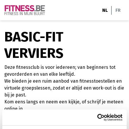
Ga
NL
FR
naar
de
inhoud
BASIC-FIT
VERVIERS
Deze fitnessclub is voor iedereen; van beginners tot
gevorderden en van elke leeftijd.
We bieden je een ruim aanbod van fitnesstoestellen en
virtuele groepslessen, zodat er altijd een work-out is die
bij je past.
Kom eens langs en neem een kijkje, of schrijf je meteen
online in.
cardiofitness
personal training
krachttraining