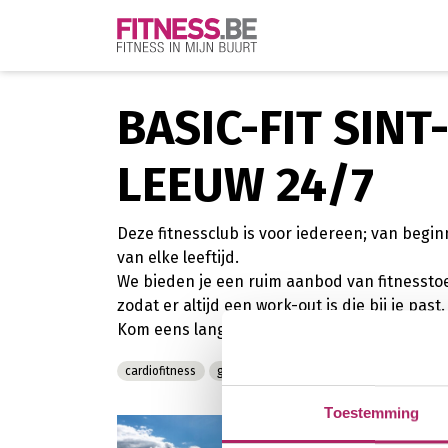
BASIC-FIT SINT
LEEUW 24/7
Deze fitnessclub is voor iedereen; van begi
van elke leeftijd.
We bieden je een ruim aanbod van fitnessto
zodat er altijd een work-out is die bij je past.
Kom eens langs en neem een kijkje, of schrijf
cardiofitness
groepsfitness
personal training
kra
Toestemming