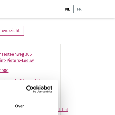
NL
FR
 overzicht
nsesteenweg 306
int-Pieters-Leeuw
0000
e.clientele@basic-fit.be
sic-fit.com/fr-be/salle-de-
s/basic-fit-sint-pieters-leeuw-
nsesteenweg-24-7-
Over
08d89e94022bedd32161812e1be.html