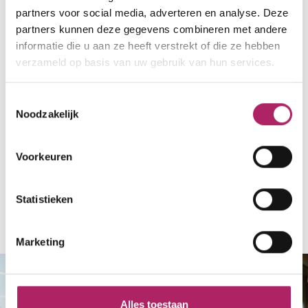
partners voor social media, adverteren en analyse. Deze
partners kunnen deze gegevens combineren met andere
informatie die u aan ze heeft verstrekt of die ze hebben
Laden
verzameld op basis van uw gebruik van hun services.
Toestemmingsselectie
Noodzakelijk
Voorkeuren
Statistieken
Terug naar overzicht
Marketing
Zoek fitness in mijn buurt
Alles toestaan