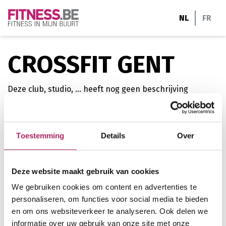
Ga
NL
FR
naar
de
inhoud
CROSSFIT GENT
Deze club, studio, ... heeft nog geen beschrijving
toegevoegd
Toestemming
Details
Over
Waterstraat 1 bus c
9040 Gent
Deze website maakt gebruik van cookies
0489/ 97 93 88
We gebruiken cookies om content en advertenties te
personaliseren, om functies voor social media te bieden
crossfitgent@gmail.com
en om ons websiteverkeer te analyseren. Ook delen we
informatie over uw gebruik van onze site met onze
www.crossfitgent.com/