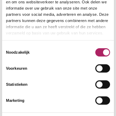
en om ons websiteverkeer te analyseren. Ook delen we
informatie over uw gebruik van onze site met onze
www.instagram.com/elevate.hasselt
partners voor social media, adverteren en analyse. Deze
partners kunnen deze gegevens combineren met andere
informatie die u aan ze heeft verstrekt of die ze hebben
verzameld op basis van uw gebruik van hun services.
Openingsuren
nu gesloten
Enkel op afspraak
Toestemmingsselectie
Noodzakelijk
ma
06:00 - 09:30 | 17:00 - 22:00
di
06:00 - 09:30 | 17:00 - 22:00
Voorkeuren
wo
06:00 - 09:30 | 17:00 - 22:00
do
06:00 - 09:30 | 17:00 - 22:00
Statistieken
vr
06:00 - 09:30 | 17:00 - 22:00
za
09:00 - 12:00
Marketing
zo
Gesloten