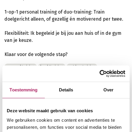
1-op-1 personal training of duo-training: Train
doelgericht alleen, of gezellig én motiverend per twee.
Flexibiliteit: Ik begeleid je bij jou aan huis of in de gym
van je keuze.
Klaar voor de volgende stap?
personal training
krachttraining
outdoor training
sportbegeleiding
Toestemming
Details
Over
Bremstraat 14
3511 Hasselt
Deze website maakt gebruik van cookies
0456921402
We gebruiken cookies om content en advertenties te
personaliseren, om functies voor social media te bieden
elevate.hasselt@gmail.com