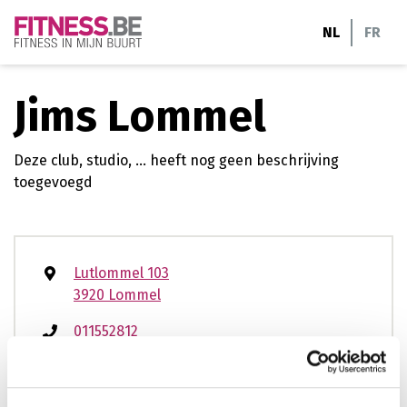
Ga
NL
FR
naar
de
inhoud
Jims Lommel
Deze club, studio, ... heeft nog geen beschrijving
toegevoegd
Lutlommel 103
3920 Lommel
011552812
lommel@jims.be
www.jims.be