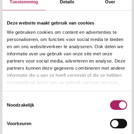
Toestemming
Details
Over
Deze website maakt gebruik van cookies
Openingsuren
We gebruiken cookies om content en advertenties te
nu gesloten
personaliseren, om functies voor social media te bieden
en om ons websiteverkeer te analyseren. Ook delen we
ma
Gesloten
informatie over uw gebruik van onze site met onze
di
Gesloten
partners voor social media, adverteren en analyse. Deze
partners kunnen deze gegevens combineren met andere
wo
Gesloten
informatie die u aan ze heeft verstrekt of die ze hebben
do
Gesloten
verzameld op basis van uw gebruik van hun services.
vr
Gesloten
za
Gesloten
Toestemmingsselectie
Noodzakelijk
zo
Gesloten
Voorkeuren