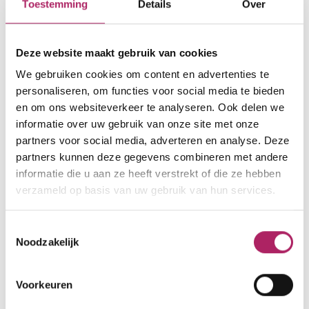
Toestemming
Details
Over
Deze website maakt gebruik van cookies
Openingsuren
We gebruiken cookies om content en advertenties te
nu gesloten
personaliseren, om functies voor social media te bieden
en om ons websiteverkeer te analyseren. Ook delen we
ma
Gesloten
informatie over uw gebruik van onze site met onze
di
Gesloten
partners voor social media, adverteren en analyse. Deze
partners kunnen deze gegevens combineren met andere
wo
Gesloten
informatie die u aan ze heeft verstrekt of die ze hebben
do
Gesloten
verzameld op basis van uw gebruik van hun services.
vr
Gesloten
za
Gesloten
Toestemmingsselectie
Noodzakelijk
zo
Gesloten
Voorkeuren