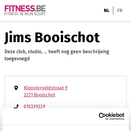
Ga
NL
FR
naar
de
inhoud
Jims Booischot
Deze club, studio, ... heeft nog geen beschrijving
toegevoegd
Kloosterveldstraat 9
2221 Booischot
015339229
booischot@jims.be
www.jims.be