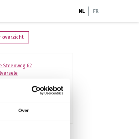
NL
FR
 overzicht
e Steenweg 62
lversele
29524
amc-coaching.com
mc-coaching.com
Over