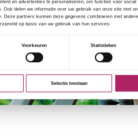
ent en advertenties te personaliseren, om functies voor social
. Ook delen we informatie over uw gebruik van onze site met on
e. Deze partners kunnen deze gegevens combineren met andere i
erzameld op basis van uw gebruik van hun services.
Zoek fitness in mijn buurt
Voorkeuren
Statistieken
Zoek fitness
Zoek fitness
Maak de zoekopdracht specifieker met de
filter
.
Selectie toestaan