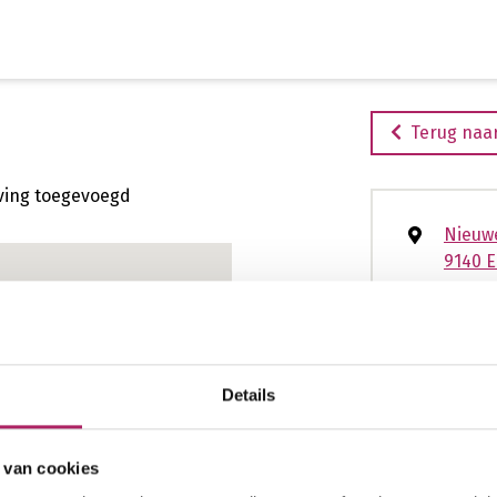
Ga
naar
de
inhoud
Terug naar
ijving toegevoegd
Nieuw
9140 E
04682
Info@
www.a
Details
 van cookies