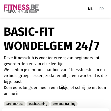
Ga
NL
FR
naar
de
inhoud
BASIC-FIT
WONDELGEM 24/7
Deze fitnessclub is voor iedereen; van beginners tot
gevorderden en van elke leeftijd.
We bieden je een ruim aanbod van fitnesstoestellen en
virtuele groepslessen, zodat er altijd een work-out is die
bij je past.
Kom eens langs en neem een kijkje, of schrijf je meteen
online in.
cardiofitness
krachttraining
personal training