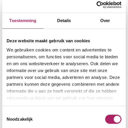
Morekstraat 516
Toestemming
Details
Over
9032 Wondelgem
000000000
Deze website maakt gebruik van cookies
klantenservice@basic-fit.be
We gebruiken cookies om content en advertenties te
personaliseren, om functies voor social media te bieden
www.basic-fit.be
en om ons websiteverkeer te analyseren. Ook delen we
informatie over uw gebruik van onze site met onze
partners voor social media, adverteren en analyse. Deze
partners kunnen deze gegevens combineren met andere
Openingsuren
informatie die u aan ze heeft verstrekt of die ze hebben
nu open
verzameld op basis van uw gebruik van hun services.
Wij zijn 24/7 open.
Toestemmingsselectie
Noodzakelijk