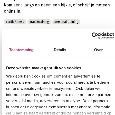
Kom eens langs en neem een kijkje, of schrijf je meteen
online in.
cardiofitness
krachttraining
personal training
Helmetsesteenweg 225
1030 Schaarbeek
Toestemming
Details
Over
000000000
Deze website maakt gebruik van cookies
service.clientele@basic-fit.be
We gebruiken cookies om content en advertenties te
www.basic-fit.com/fr-be/clubs/basic-fit-
personaliseren, om functies voor social media te bieden en
schaerbeek-chaussee-de-helmet-24-7-
om ons websiteverkeer te analyseren. Ook delen we
3c6117953aa24496899c409f736ba66d.html
informatie over uw gebruik van onze site met onze partners
voor social media, adverteren en analyse. Deze partners
kunnen deze gegevens combineren met andere informatie
die u aan ze heeft verstrekt of die ze hebben verzameld op