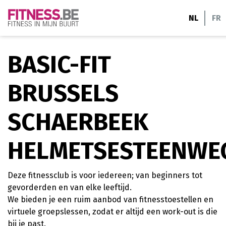
Ga
NL
FR
naar
de
inhoud
BASIC-FIT
BRUSSELS
SCHAERBEEK
HELMETSESTEENWE
Deze fitnessclub is voor iedereen; van beginners tot
gevorderden en van elke leeftijd.
We bieden je een ruim aanbod van fitnesstoestellen en
virtuele groepslessen, zodat er altijd een work-out is die
bij je past.