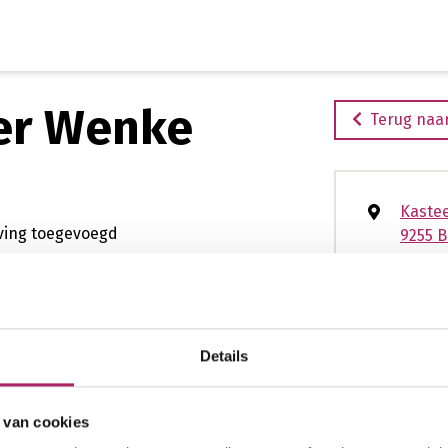
Ga
naar
de
inhoud
ner Wenke
Terug naar
Kastee
ijving toegevoegd
9255 
04789
ingsadvies
personal training
hart_
www.a
Details
 van cookies