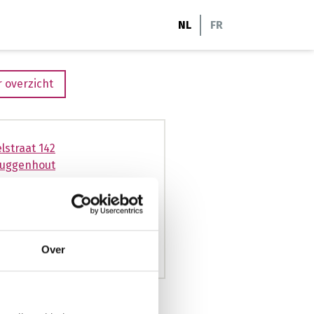
NL
FR
 overzicht
lstraat 142
Buggenhout
88244
wenke@hotmail.com
ctiefcoaching.com
Over