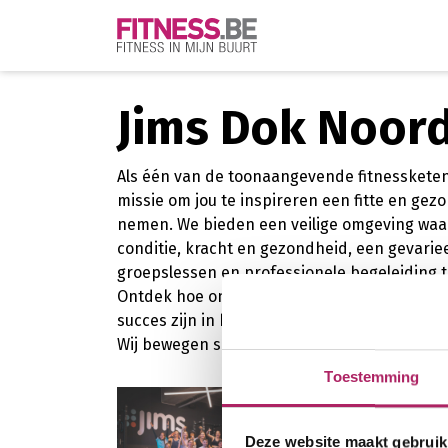
Jims Dok Noor
Als één van de toonaangevende fitnessketens
missie om jou te inspireren een fitte en gezo
nemen. We bieden een veilige omgeving waar
conditie, kracht en gezondheid, een gevari
groepslessen en professionele begeleiding t
Ontdek hoe ons uitgebreide aanbod en onze t
succes zijn in het behalen van jouw doelstell
Wij bewegen samen met jou voor en naar e
Toestemming
Deze website maakt gebruik