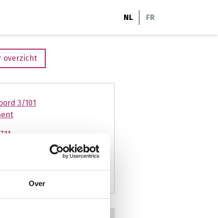
NL
FR
 overzicht
oord 3/101
Gent
711
doknoord@jims.be
ims.be
Over