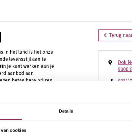
Ga
naar
de
inhoud
d
Terug naar
 in het land is het onze
nde levensstijl aan te
Dok N
in je kunt werken aan je
9000 
eerd aanbod aan
egen betaalbare prijzen.
093117
oewijding jouw sleutel tot
gent.
ingen.
en gezondere toekomst
www.j
Details
 van cookies