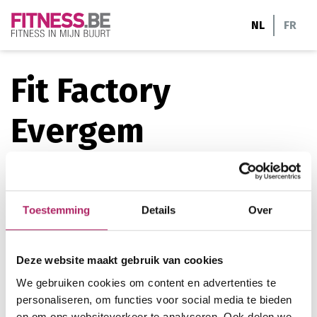
Ga
NL
FR
naar
de
inhoud
Fit Factory
Evergem
Deze club, studio, ... heeft nog geen beschrijving
toegevoegd
Toestemming
Details
Over
Polenstraat 179
Deze website maakt gebruik van cookies
9940 Evergem
We gebruiken cookies om content en advertenties te
0498448751
personaliseren, om functies voor social media te bieden
en om ons websiteverkeer te analyseren. Ook delen we