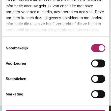
info@fitfactoryevergem.be
informatie over uw gebruik van onze site met onze
partners voor social media, adverteren en analyse. Deze
www.fitfactoryevergem.be
partners kunnen deze gegevens combineren met andere
informatie die u aan ze heeft verstrekt of die ze hebben
verzameld op basis van uw gebruik van hun services.
Laden
Toestemmingsselectie
Noodzakelijk
Voorkeuren
Statistieken
Terug naar overzicht
Marketing