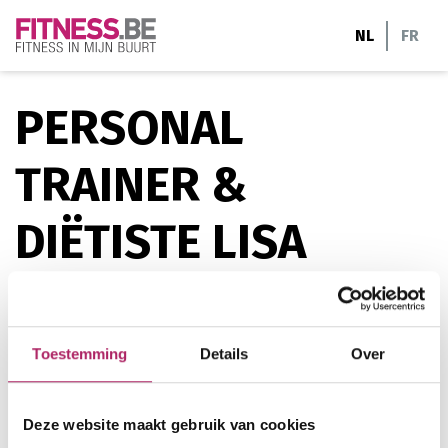
Ga
NL
FR
naar
de
inhoud
PERSONAL
TRAINER &
DIËTISTE LISA
VOLKAERT
Deze club, studio, ... heeft nog geen beschrijving
Toestemming
Details
Over
toegevoegd
Deze website maakt gebruik van cookies