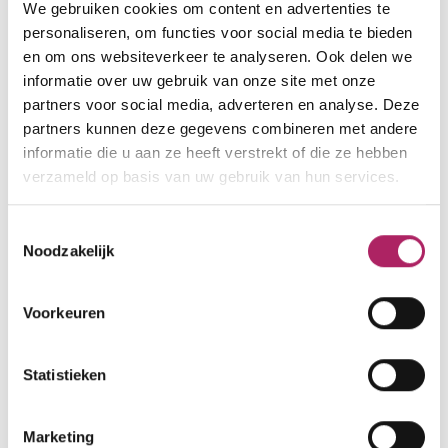
We gebruiken cookies om content en advertenties te
Zeelsebaan 39
personaliseren, om functies voor social media te bieden
9200 Dendermonde
en om ons websiteverkeer te analyseren. Ook delen we
informatie over uw gebruik van onze site met onze
0474139129
partners voor social media, adverteren en analyse. Deze
dietiste@lisavolkaert.be
partners kunnen deze gegevens combineren met andere
informatie die u aan ze heeft verstrekt of die ze hebben
www.lisavolkaert.be
verzameld op basis van uw gebruik van hun services.
Toestemmingsselectie
Laden
Noodzakelijk
Voorkeuren
Statistieken
Marketing