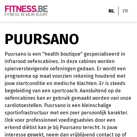
Ga
NL
FR
naar
de
inhoud
PUURSANO
Puursano is een "health boutique" gespecialiseerd in
infrarood oefencabines. In deze cabines worden
spierverstevigende oefeningen gedaan. Er wordt een
programma op maat voorzien rekening houdend met
jouw startconditie en medische klachten. Er is steeds
begeleiding van een sportcoach. Aansluitend op de
oefencabines kan er gebruik gemaakt worden van onze
cardiotoestellen. Puursano is een kleinschalige
sportinfrastructuur met een zeer persoonlijk karakter.
Ook voor professioneel voedingsadvies door een
erkend diëtist kan je bij Puursano terecht. Is jouw
interesse gewekt, neem dan vrijblijvend contact op of