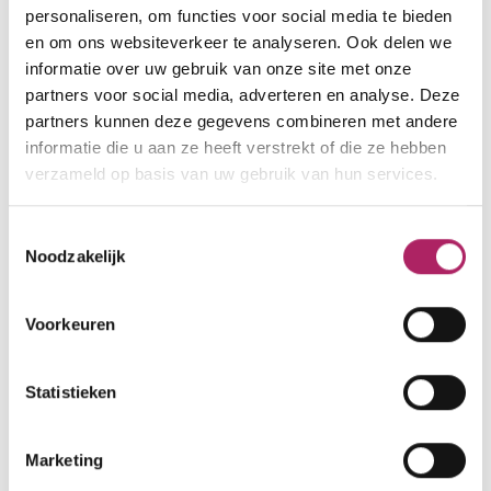
personaliseren, om functies voor social media te bieden
ma
08:30 - 12:00 | 17:00 - 22:00
en om ons websiteverkeer te analyseren. Ook delen we
informatie over uw gebruik van onze site met onze
di
08:30 - 22:00
partners voor social media, adverteren en analyse. Deze
wo
17:00 - 22:00
partners kunnen deze gegevens combineren met andere
do
08:30 - 22:00
informatie die u aan ze heeft verstrekt of die ze hebben
verzameld op basis van uw gebruik van hun services.
vr
08:30 - 12:00
za
08:30 - 13:00
Toestemmingsselectie
zo
Gesloten
Noodzakelijk
Voorkeuren
Statistieken
Marketing