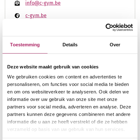
info@c-gym.be
c-gym.be
Toestemming
Details
Over
Openingsuren
nu gesloten
Enkel op afspraak
Deze website maakt gebruik van cookies
ma
07:30 - 20:00
We gebruiken cookies om content en advertenties te
di
07:30 - 20:00
personaliseren, om functies voor social media te bieden
wo
07:30 - 20:00
en om ons websiteverkeer te analyseren. Ook delen we
informatie over uw gebruik van onze site met onze
do
07:30 - 20:00
partners voor social media, adverteren en analyse. Deze
vr
07:30 - 20:00
partners kunnen deze gegevens combineren met andere
za
08:00 - 14:30
informatie die u aan ze heeft verstrekt of die ze hebben
verzameld op basis van uw gebruik van hun services.
zo
08:00 - 14:30