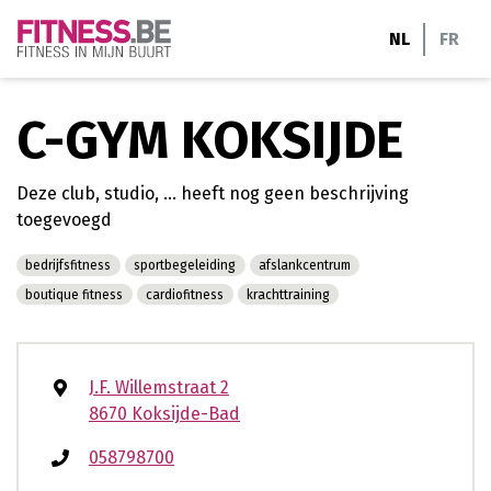
Ga
NL
FR
naar
de
inhoud
C-GYM KOKSIJDE
Deze club, studio, ... heeft nog geen beschrijving
toegevoegd
bedrijfsfitness
sportbegeleiding
afslankcentrum
boutique fitness
cardiofitness
krachttraining
J.F. Willemstraat 2
8670 Koksijde-Bad
058798700