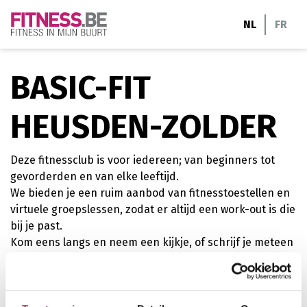
Ga
NL
FR
naar
de
inhoud
BASIC-FIT
HEUSDEN-ZOLDER
Deze fitnessclub is voor iedereen; van beginners tot
gevorderden en van elke leeftijd.
We bieden je een ruim aanbod van fitnesstoestellen en
virtuele groepslessen, zodat er altijd een work-out is die
bij je past.
Kom eens langs en neem een kijkje, of schrijf je meteen
online in.
cardiofitness
personal training
krachttraining