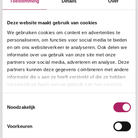
Toestemming
Details
Over
Koolmijnlaan 7
Deze website maakt gebruik van cookies
3550 Heusden-Zolder
We gebruiken cookies om content en advertenties te
000000000
personaliseren, om functies voor social media te bieden
en om ons websiteverkeer te analyseren. Ook delen we
klantenservice@basic-fit.be
informatie over uw gebruik van onze site met onze
www.basic-fit.com/nl-be/fitnessclub/basic-
partners voor social media, adverteren en analyse. Deze
fit-heusden-zolder-koolmijnlaan-24-7-
partners kunnen deze gegevens combineren met andere
0d532e7f81ed4f3596fd27b2d0338c2d.html
informatie die u aan ze heeft verstrekt of die ze hebben
verzameld op basis van uw gebruik van hun services.
Toestemmingsselectie
Noodzakelijk
Voorkeuren