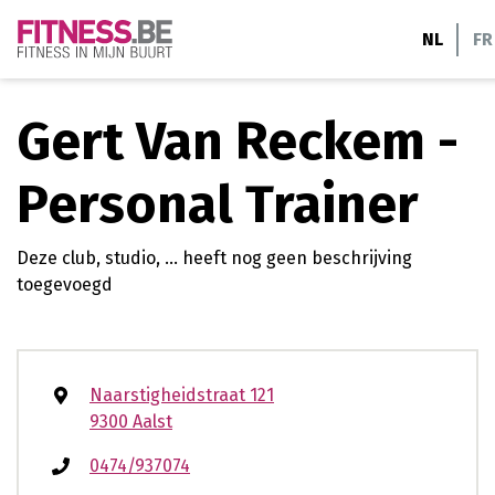
Ga
NL
FR
naar
de
inhoud
Gert Van Reckem -
Personal Trainer
Deze club, studio, ... heeft nog geen beschrijving
toegevoegd
Naarstigheidstraat 121
9300 Aalst
0474/937074