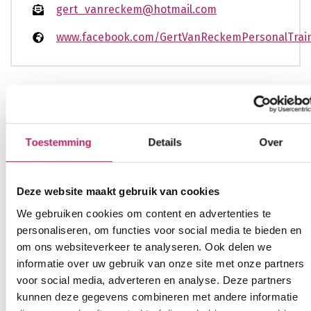
gert_vanreckem@hotmail.com
www.facebook.com/GertVanReckemPersonalTrai
Openingsuren
nu gesloten
Enkel op afspraak
Toestemming
Details
Over
ma
unknown
di
unknown
Deze website maakt gebruik van cookies
wo
unknown
We gebruiken cookies om content en advertenties te
do
unknown
personaliseren, om functies voor social media te bieden en
vr
unknown
om ons websiteverkeer te analyseren. Ook delen we
informatie over uw gebruik van onze site met onze partners
za
unknown
voor social media, adverteren en analyse. Deze partners
zo
unknown
kunnen deze gegevens combineren met andere informatie