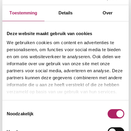
cardiofitness
personal training
krachttraining
Toestemming
Details
Over
Rue Jules Vantieghem 5A
Deze website maakt gebruik van cookies
7730 Estaimpuis
We gebruiken cookies om content en advertenties te
personaliseren, om functies voor social media te bieden
000000000
en om ons websiteverkeer te analyseren. Ook delen we
service.clientele@basic-fit.be
informatie over uw gebruik van onze site met onze
partners voor social media, adverteren en analyse. Deze
www.basic-fit.com/fr-be/salle-de-
partners kunnen deze gegevens combineren met andere
fitness/basic-fit-estaimpuis-jules-
informatie die u aan ze heeft verstrekt of die ze hebben
vantieghem-
verzameld op basis van uw gebruik van hun services.
a996d5e0ae4c4e1a95b28b758652156f.html
Toestemmingsselectie
Noodzakelijk