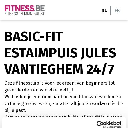
Ga
NL
FR
naar
de
inhoud
BASIC-FIT
ESTAIMPUIS JULES
VANTIEGHEM 24/7
Deze fitnessclub is voor iedereen; van beginners tot
gevorderden en van elke leeftijd.
We bieden je een ruim aanbod van fitnesstoestellen en
virtuele groepslessen, zodat er altijd een work-out is die
bij je past.
Kom eens langs en neem een kijkje, of schrijf je meteen
online in.