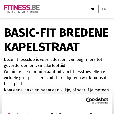
Ga
NL
FR
naar
de
inhoud
BASIC-FIT BREDENE
KAPELSTRAAT
Deze fitnessclub is voor iedereen; van beginners tot
gevorderden en van elke leeftijd.
We bieden je een ruim aanbod van fitnesstoestellen en
virtuele groepslessen, zodat er altijd een work-out is die
bij je past.
Kom eens langs en neem een kijkje, of schrijf je meteen
online in.
cardiofitness
krachttraining