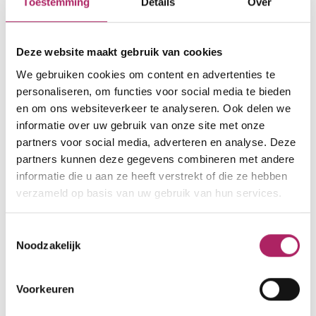
Toestemming
Details
Over
Kapelstraat 151
Deze website maakt gebruik van cookies
8450 Bredene
We gebruiken cookies om content en advertenties te
000000000
personaliseren, om functies voor social media te bieden
en om ons websiteverkeer te analyseren. Ook delen we
klantenservice@basic-fit.be
informatie over uw gebruik van onze site met onze
www.basic-fit.com/nl-be/fitnessclub/basic-
partners voor social media, adverteren en analyse. Deze
fit-bredene-kapelstraat-
partners kunnen deze gegevens combineren met andere
fa7fda8605c24a9b9c56e7f125792889.html
informatie die u aan ze heeft verstrekt of die ze hebben
verzameld op basis van uw gebruik van hun services.
Toestemmingsselectie
Noodzakelijk
Voorkeuren