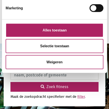
Marketing
Alles toestaan
Terug naar overzicht
Selectie toestaan
Zoek fitness in mijn buurt
Weigeren
Zoek fitness
Zoek fitness
Maak de zoekopdracht specifieker met de
filter
.