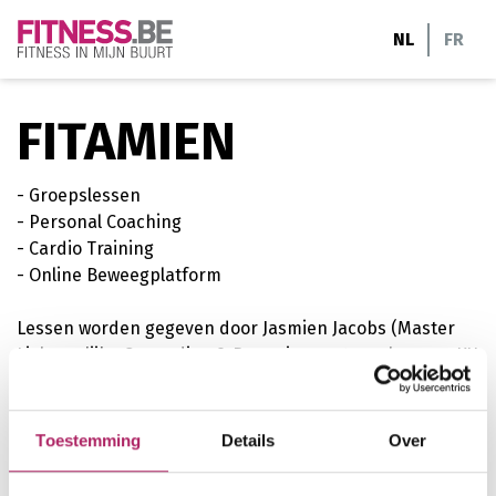
Ga
NL
FR
naar
de
inhoud
FITAMIEN
- Groepslessen
- Personal Coaching
- Cardio Training
- Online Beweegplatform
Lessen worden gegeven door Jasmien Jacobs (Master
Lichamelijke Opvoeding & Bewegingswetenschappen KU
Leuven).
Toestemming
Details
Over
Hoogstraat 360/B