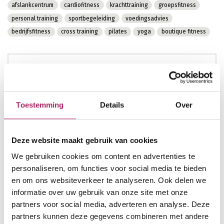
afslankcentrum
cardiofitness
krachttraining
groepsfitness
personal training
sportbegeleiding
voedingsadvies
bedrijfsfitness
cross training
pilates
yoga
boutique fitness
Avenue de la Wallonie 1
7100 La Louvière
Toestemming
Details
Over
064214529
lalouviere@jims.be
Deze website maakt gebruik van cookies
www.jims.be
We gebruiken cookies om content en advertenties te
personaliseren, om functies voor social media te bieden
en om ons websiteverkeer te analyseren. Ook delen we
informatie over uw gebruik van onze site met onze
Openingsuren
partners voor social media, adverteren en analyse. Deze
nu open
partners kunnen deze gegevens combineren met andere