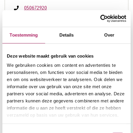
050672920
info.duinenwater@sportoase.be
www.sportoase.be
Toestemming
Details
Over
Deze website maakt gebruik van cookies
Openingsuren
We gebruiken cookies om content en advertenties te
nu open
personaliseren, om functies voor social media te bieden
en om ons websiteverkeer te analyseren. Ook delen we
ma
08:00 - 22:00
informatie over uw gebruik van onze site met onze
di
08:00 - 22:00
partners voor social media, adverteren en analyse. Deze
partners kunnen deze gegevens combineren met andere
wo
08:00 - 22:00
informatie die u aan ze heeft verstrekt of die ze hebben
do
08:00 - 22:00
verzameld op basis van uw gebruik van hun services.
vr
08:00 - 22:00
za
08:00 - 18:00
Toestemmingsselectie