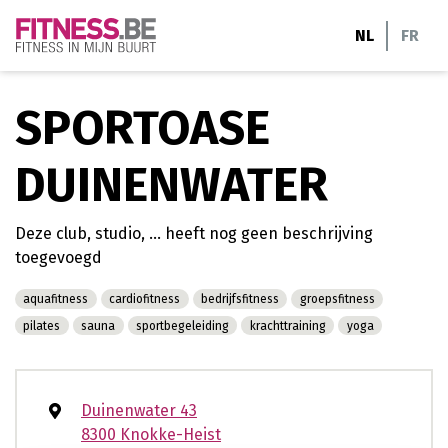
Ga
NL
FR
naar
de
inhoud
SPORTOASE
DUINENWATER
Deze club, studio, ... heeft nog geen beschrijving
toegevoegd
aquafitness
cardiofitness
bedrijfsfitness
groepsfitness
pilates
sauna
sportbegeleiding
krachttraining
yoga
Duinenwater 43
8300 Knokke-Heist