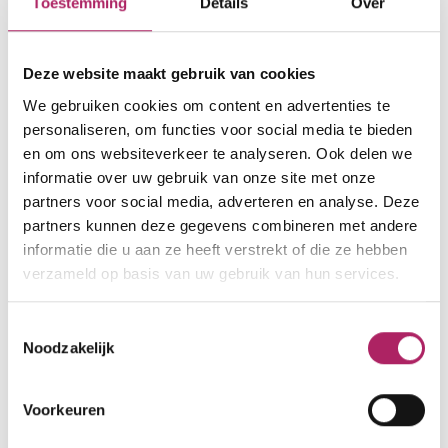
Toestemming
Details
Over
Hoveniersstraat 98
Deze website maakt gebruik van cookies
9050 Ledeberg
We gebruiken cookies om content en advertenties te
000000000
personaliseren, om functies voor social media te bieden
en om ons websiteverkeer te analyseren. Ook delen we
klantenservice@basic-fit.be
informatie over uw gebruik van onze site met onze
www.basic-fit.com/nl-be/fitnessclub/basic-
partners voor social media, adverteren en analyse. Deze
fit-gent-ledeberg-hoveniersstraat-24-7-
partners kunnen deze gegevens combineren met andere
eefc81c1698f4bc69e4a678639c11827.html
informatie die u aan ze heeft verstrekt of die ze hebben
verzameld op basis van uw gebruik van hun services.
Toestemmingsselectie
Noodzakelijk
Voorkeuren