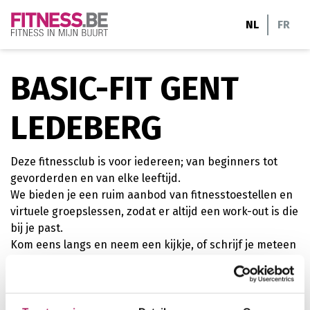
Ga
NL
FR
naar
de
inhoud
BASIC-FIT GENT
LEDEBERG
Deze fitnessclub is voor iedereen; van beginners tot
gevorderden en van elke leeftijd.
We bieden je een ruim aanbod van fitnesstoestellen en
virtuele groepslessen, zodat er altijd een work-out is die
bij je past.
Kom eens langs en neem een kijkje, of schrijf je meteen
online in.
cardiofitness
personal training
krachttraining