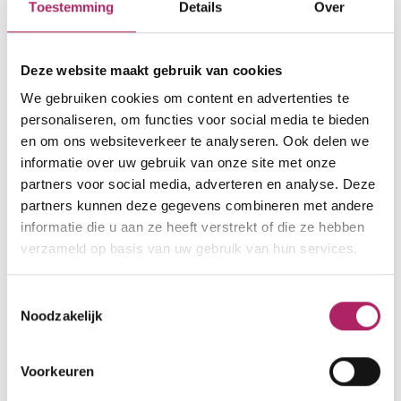
Toestemming
Details
Over
Slachthuislaan 74
Deze website maakt gebruik van cookies
2060 Antwerpen
We gebruiken cookies om content en advertenties te
000000000
personaliseren, om functies voor social media te bieden
en om ons websiteverkeer te analyseren. Ook delen we
klantenservice@basic-fit.be
informatie over uw gebruik van onze site met onze
partners voor social media, adverteren en analyse. Deze
www.basic-fit.com/nl-be/fitnessclub/basic-
partners kunnen deze gegevens combineren met andere
fit-antwerpen-sportpaleis-24-7-
informatie die u aan ze heeft verstrekt of die ze hebben
8a2c412735894ec282c322834baaea8c.html
verzameld op basis van uw gebruik van hun services.
Toestemmingsselectie
Noodzakelijk
Voorkeuren