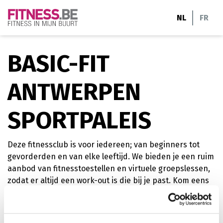
Ga
NL
FR
naar
de
inhoud
BASIC-FIT
ANTWERPEN
SPORTPALEIS
Deze fitnessclub is voor iedereen; van beginners tot
gevorderden en van elke leeftijd. We bieden je een ruim
aanbod van fitnesstoestellen en virtuele groepslessen,
zodat er altijd een work-out is die bij je past. Kom eens
langs en neem een kijkje, of schrijf je meteen online in.
cardiofitness
krachttraining